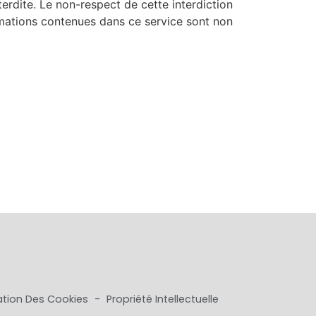
terdite. Le non-respect de cette interdiction
rmations contenues dans ce service sont non
isation Des Cookies
-
Propriété Intellectuelle
s réglementations. Personnalisez vos préférences pour contrôler