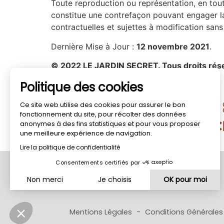
Toute reproduction ou représentation, en tout 
constitue une contrefaçon pouvant engager la
contractuelles et sujettes à modification sans
Dernière Mise à Jour :
12 novembre 2021
.
© 2022 LE JARDIN SECRET.
Tous droits rés
Politique des cookies
Ce site web utilise des cookies pour assurer le bon
fonctionnement du site, pour récolter des données
anonymes à des fins statistiques et pour vous proposer
une meilleure expérience de navigation.
Lire la politique de confidentialité
Consentements certifiés par
Non merci
Je choisis
OK pour moi
Plateforme de Gestion du Consentement : Personnalisez vo
Axeptio consent
Mentions Légales
-
Conditions Générales 
Notre plateforme vous permet d'adapter et de gérer vos param