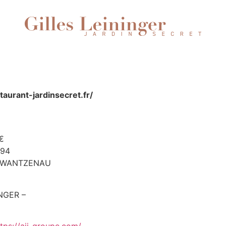
staurant-jardinsecret.fr/
 €
594
LA WANTZENAU
INGER –