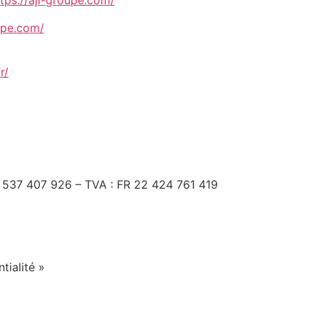
ttps://aji-groupe.com/
oupe.com/
r/
537 407 926 – TVA : FR 22 424 761 419
tialité »