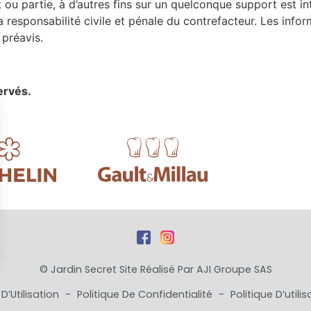
ou partie, à d’autres fins sur un quelconque support est in
 responsabilité civile et pénale du contrefacteur. Les info
 préavis.
ervés.
© Jardin Secret Site Réalisé Par
AJI Groupe SAS
s Options
D’Utilisation
-
Politique De Confidentialité
-
Politique D’util
ètres de confidentialité, en garantissant la conformité avec le